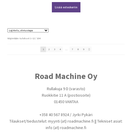
Lisää ostoskoriin
Näytetään tulokset 1–12 / 104
1
2
3
4
…
7
8
9
Road Machine Oy
Rullakuja 9 D (varasto)
Ruokkitie 11 A (postiosoite)
01450 VANTAA
+358 40 567 8924 / Jyrki Pykäri
Tilaukset/tiedustelut: myynti (at) roadmachine.fi || Tekniset asiat:
info (at) roadmachine.fi