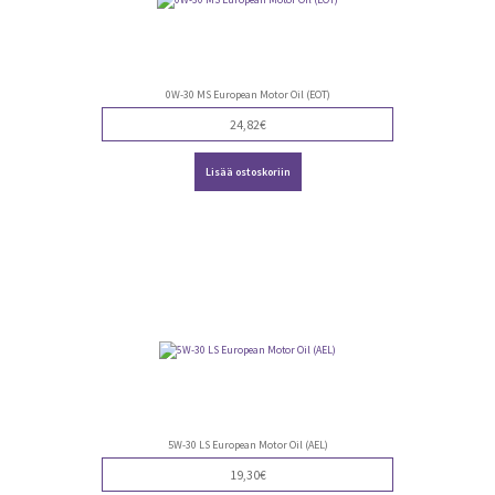
0W-30 MS European Motor Oil (EOT)
24,82
€
Lisää ostoskoriin
5W-30 LS European Motor Oil (AEL)
19,30
€