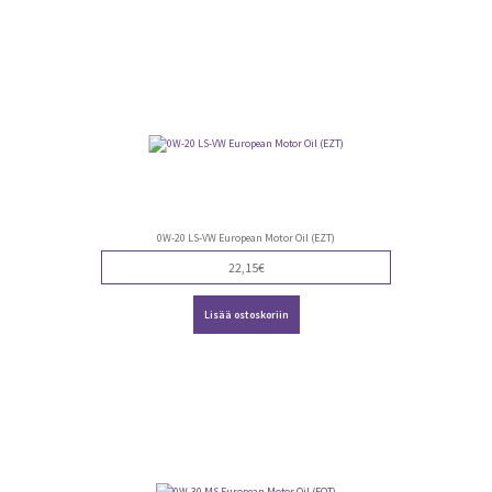
0W-20 LS-VW European Motor Oil (EZT)
22,15
€
Lisää ostoskoriin