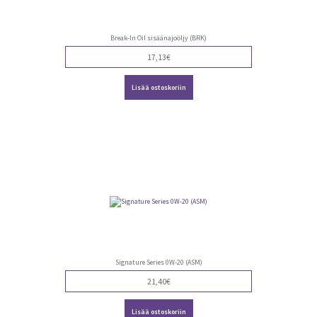
Break-In Oil sisäänajoöljy (BRK)
17,13
€
Lisää ostoskoriin
Signature Series 0W-20 (ASM)
21,40
€
Lisää ostoskoriin