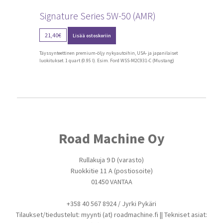
Signature Series 5W-50 (AMR)
21,40
€
Lisää ostoskoriin
Täyssynteettinen premium-öljy nykyautoihin, USA- ja japanilaiset
luokitukset. 1 quart (0.95 l). Esim. Ford WSS-M2C931-C (Mustang)
Road Machine Oy
Rullakuja 9 D (varasto)
Ruokkitie 11 A (postiosoite)
01450 VANTAA
+358 40 567 8924 / Jyrki Pykäri
Tilaukset/tiedustelut: myynti (at) roadmachine.fi || Tekniset asiat: