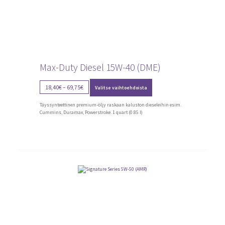
Max-Duty Diesel 15W-40 (DME)
Tällä
Price
18,40
€
–
69,75
€
Valitse vaihtoehdoista
tuotteella
range:
on
18,40€
useampi
Täyssynteettinen premium-öljy raskaan kaluston dieseleihin esim.
through
muunnelma.
Cummins, Duramax, Powerstroke. 1 quart (0.85 l)
Voit
69,75€
tehdä
valinnat
tuotteen
sivulla.