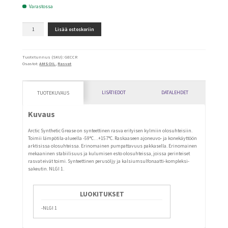
20,56€.
12,34€.
Varastossa
Arctic
Lisää ostoskoriin
Grease
kylmärasva
(GECCR)
määrä
Tuotetunnus (SKU):
GECCR
Osastot:
AMSOIL
,
Rasvat
LISÄTIEDOT
DATALEHDET
TUOTEKUVAUS
Kuvaus
Arctic Synthetic Grease on synteettinen rasva erityisen kylmiin olosuhteisiin.
Toimii lämpötila-alueella -59°C…+157°C. Raskaaseen ajoneuvo- ja konekäyttöön
arktisissa olosuhteissa. Erinomainen pumpattavuus pakkasella. Erinomainen
mekaaninen stabiilisuus ja kulumisen esto olosuhteissa, joissa perinteiset
rasvat eivät toimi. Synteettinen perusöljy ja kalsiumsulfonaatti-kompleksi-
sakeutin. NLGI 1.
LUOKITUKSET
NLGI 1