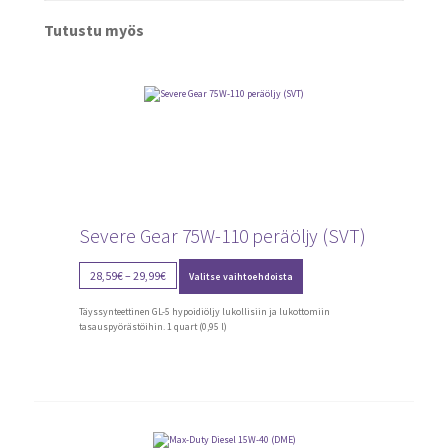
Tutustu myös
Severe Gear 75W-110 peräöljy (SVT)
Tällä
Price
28,59
€
–
29,99
€
Valitse vaihtoehdoista
tuotteella
range:
on
28,59€
useampi
Täyssynteettinen GL-5 hypoidiöljy lukollisiin ja lukottomiin
through
muunnelma.
tasauspyörästöihin. 1 quart (0,95 l)
Voit
29,99€
tehdä
valinnat
tuotteen
sivulla.