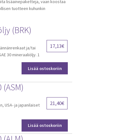
ita lisäainepaketteja, vaan koostaa
ollisen tuotteen kuhunkin
öljy (BRK)
17,13
€
ännänrenkaat ja/tai
AE 30 mineraaliöljy. 1
Lisää ostoskoriin
0 (ASM)
21,40
€
, USA- ja japanilaiset
Lisää ostoskoriin
0 (ALM)