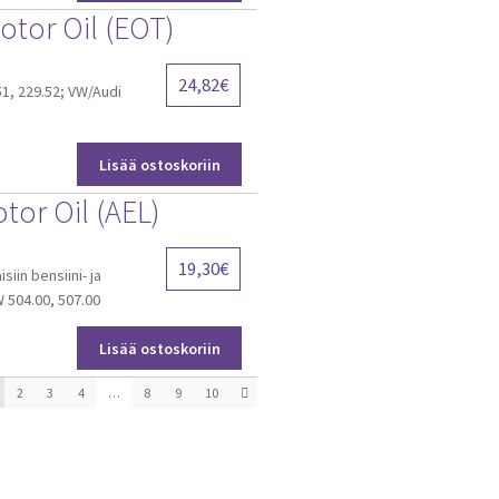
tor Oil (EOT)
24,82
€
51, 229.52; VW/Audi
Lisää ostoskoriin
or Oil (AEL)
19,30
€
iin bensiini- ja
W 504.00, 507.00
Lisää ostoskoriin
2
3
4
…
8
9
10