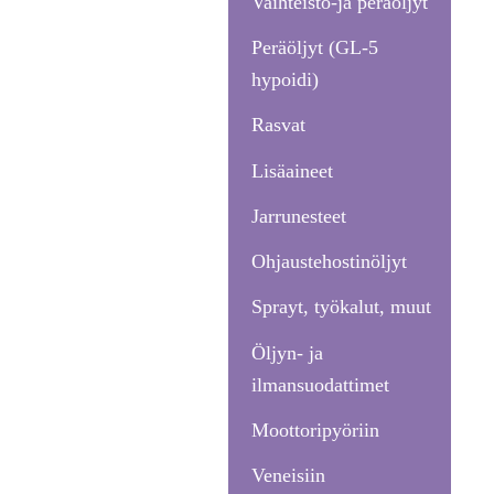
Vaihteisto-ja peräöljyt
Peräöljyt (GL-5
hypoidi)
Rasvat
Lisäaineet
Jarrunesteet
Ohjaustehostinöljyt
Sprayt, työkalut, muut
Öljyn- ja
ilmansuodattimet
Moottoripyöriin
Veneisiin