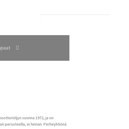
paat
ottoriöljyn vuonna 1972, ja on
un perusteella, ei hinnan. Perheyhtiönä