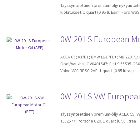
Täyssynteettinen premium-öljy nykyautoihin
sivulla.
luokitukset. 1 quart (0.95 l). Esim. Ford W
0W-20 LS European Mot
ACEA C5; A1/B1; BMW LL-17FE+; MB 229.71
Opel/Vauxhall OV0401547; Fiat 9.55535-GSX
Volvo VCC RBS0-2AE. 1 quart (0.95 litraa)
0W-20 LS-VW European
Täyssynteettinen premium-öljy ACEA C5; V
TL52577; Porsche C20. 1 quart (0.95 litraa