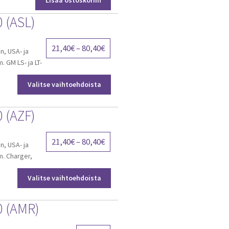
Lisää ostoskoriin
 (ASL)
Price
21,40
€
–
80,40
€
n, USA- ja
range:
m. GM LS- ja LT-
21,40€
Valitse vaihtoehdoista
through
80,40€
 (AZF)
Price
21,40
€
–
80,40
€
n, USA- ja
range:
im. Charger,
21,40€
Valitse vaihtoehdoista
through
80,40€
0 (AMR)