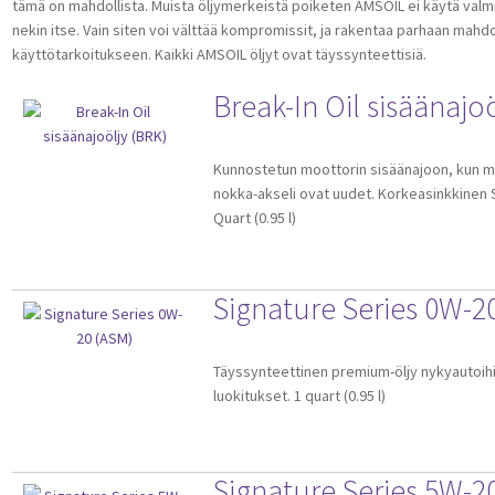
tämä on mahdollista. Muista öljymerkeistä poiketen AMSOIL ei käytä valmi
nekin itse. Vain siten voi välttää kompromissit, ja rakentaa parhaan mahd
käyttötarkoitukseen. Kaikki AMSOIL öljyt ovat täyssynteettisiä.
Break-In Oil sisäänajo
Kunnostetun moottorin sisäänajoon, kun m
nokka-akseli ovat uudet. Korkeasinkkinen S
Quart (0.95 l)
Signature Series 0W-2
Täyssynteettinen premium-öljy nykyautoihin
luokitukset. 1 quart (0.95 l)
Signature Series 5W-2