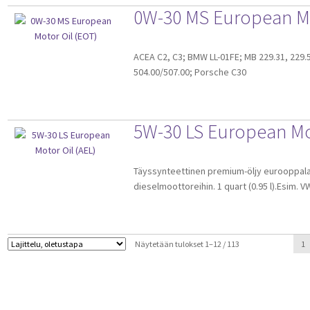
0W-30 MS European Mo
ACEA C2, C3; BMW LL-01FE; MB 229.31, 229.
504.00/507.00; Porsche C30
5W-30 LS European Mot
Täyssynteettinen premium-öljy eurooppalais
dieselmoottoreihin. 1 quart (0.95 l).Esim. V
Näytetään tulokset 1–12 / 113
1