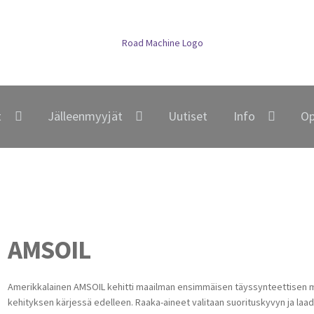
t
Jälleenmyyjät
Uutiset
Info
Op
AMSOIL
Amerikkalainen AMSOIL kehitti maailman ensimmäisen täyssynteettisen mo
kehityksen kärjessä edelleen. Raaka-aineet valitaan suorituskyvyn ja laad