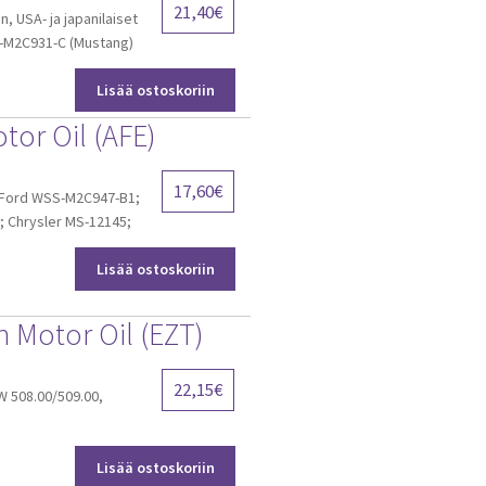
21,40
€
, USA- ja japanilaiset
SS-M2C931-C (Mustang)
Lisää ostoskoriin
or Oil (AFE)
17,60
€
; Ford WSS-M2C947-B1;
; Chrysler MS-12145;
Lisää ostoskoriin
 Motor Oil (EZT)
22,15
€
W 508.00/509.00,
Lisää ostoskoriin