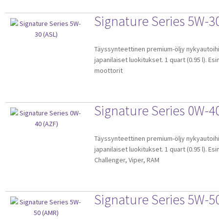
Signature Series 5W-30
Tällä
Täyssynteettinen premium-öljy nykyautoihi
tuotteella
japanilaiset luokitukset. 1 quart (0.95 l). Esi
on
moottorit
useampi
muunnelma.
Voit
Signature Series 0W-40
tehdä
valinnat
tuotteen
Tällä
Täyssynteettinen premium-öljy nykyautoihi
sivulla.
tuotteella
japanilaiset luokitukset. 1 quart (0.95 l). Es
on
Challenger, Viper, RAM
useampi
muunnelma.
Voit
Signature Series 5W-5
tehdä
valinnat
tuotteen