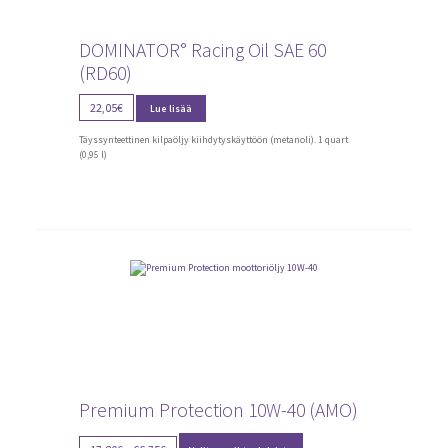
DOMINATOR° Racing Oil SAE 60
(RD60)
22,05
€
Lue lisää
Täyssynteettinen kilpaöljy kiihdytyskäyttöön (metanoli). 1 quart
(0,95 l)
Premium Protection 10W-40 (AMO)
Tällä
Price