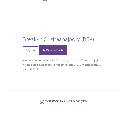
Break-In Oil sisäänajoöljy (BRK)
17,13
€
Lisää ostoskoriin
Kunnostetun moottorin sisäänajoon, kun männänrenkaat ja/tai
nokka-akseli ovat uudet. Korkeasinkkinen SAE 30 mineraaliöljy. 1
Quart (0.95 l)