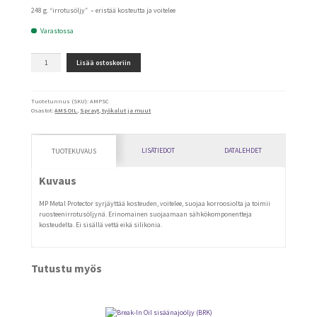
oli:
on:
248 g. “irrotusöljy” – eristää kosteutta ja voitelee
11,35€.
6,75€.
Varastossa
MP
Lisää ostoskoriin
Metal
Protector
suojaspray
(AMP)
Tuotetunnus (SKU):
AMPSC
määrä
Osastot:
AMSOIL
,
Sprayt, työkalut ja muut
LISÄTIEDOT
DATALEHDET
TUOTEKUVAUS
Kuvaus
MP Metal Protector syrjäyttää kosteuden, voitelee, suojaa korroosiolta ja toimii
ruosteenirrotusöljynä. Erinomainen suojaamaan sähkökomponentteja
kosteudelta. Ei sisällä vettä eikä silikonia.
Tutustu myös