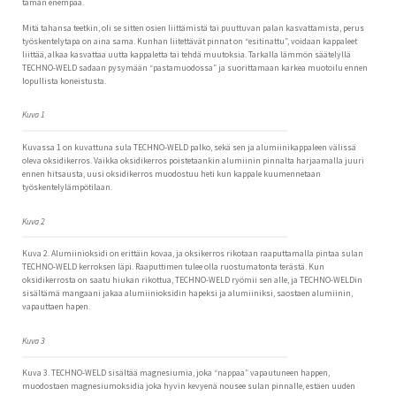
tämän enempää.
Laaje
AMSOIL-akatemia
alem
Mitä tahansa teetkin, oli se sitten osien liittämistä tai puuttuvan palan kasvattamista, perus
tason
työskentelytapa on aina sama. Kunhan liitettävät pinnat on “esitinattu”, voidaan kappaleet
valikk
AMSOIL valintaoppaat
liittää, alkaa kasvattaa uutta kappaletta tai tehdä muutoksia. Tarkalla lämmön säätelyllä
TECHNO-WELD sadaan pysymään “pastamuodossa” ja suorittamaan karkea muotoilu ennen
lopullista koneistusta.
Techno-Weld menetelmä lyhyesti kuvattuna
Kuva 1
Kuvassa 1 on kuvattuna sula TECHNO-WELD palko, sekä sen ja alumiinikappaleen välissä
oleva oksidikerros. Vaikka oksidikerros poistetaankin alumiinin pinnalta harjaamalla juuri
ennen hitsausta, uusi oksidikerros muodostuu heti kun kappale kuumennetaan
työskentelylämpötilaan.
Kuva 2
Kuva 2. Alumiinioksidi on erittäin kovaa, ja oksikerros rikotaan raaputtamalla pintaa sulan
TECHNO-WELD kerroksen läpi. Raaputtimen tulee olla ruostumatonta terästä. Kun
oksidikerrosta on saatu hiukan rikottua, TECHNO-WELD ryömii sen alle, ja TECHNO-WELDin
sisältämä mangaani jakaa alumiinioksidin hapeksi ja alumiiniksi, saostaen alumiinin,
vapauttaen hapen.
Kuva 3
Kuva 3. TECHNO-WELD sisältää magnesiumia, joka “nappaa” vapautuneen happen,
muodostaen magnesiumoksidia joka hyvin kevyenä nousee sulan pinnalle, estäen uuden