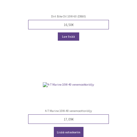
Dirt Bike Oil 10W-60 (DB60)
16,50
€
Lue lisää
4-T Marine 10W-40 venemoottoriöljy
17,09
€
Lisää ostoskoriin