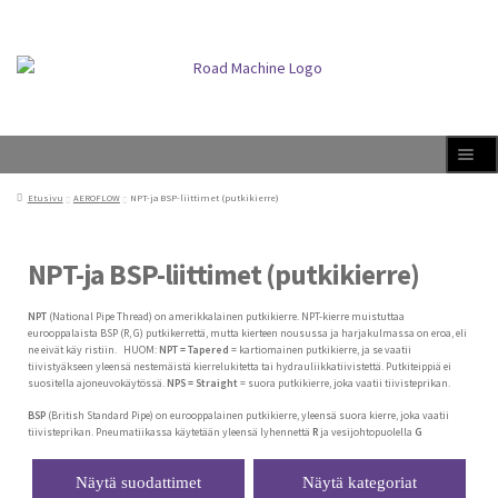
Siirry
Siirry
Val
navigointiin
sisältöön
ikk
o
Laa
Tuotteet
Etusivu
AEROFLOW
NPT-ja BSP-liittimet (putkikierre)
ale
taso
vali
Laa
Jälleenmyyjät
ale
NPT-ja BSP-liittimet (putkikierre)
taso
vali
Uutiset
NPT
(National Pipe Thread) on amerikkalainen putkikierre. NPT-kierre muistuttaa
eurooppalaista BSP (R, G) putkikerrettä, mutta kierteen nousussa ja harjakulmassa on eroa, eli
Laa
Info
ne eivät käy ristiin. HUOM:
NPT = Tapered
= kartiomainen putkikierre, ja se vaatii
ale
tiivistyäkseen yleensä nestemäistä kierrelukitetta tai hydrauliikkatiivistettä. Putkiteippiä ei
taso
suositella ajoneuvokäytössä.
NPS = Straight
= suora putkikierre, joka vaatii tiivisteprikan.
vali
Laa
Oppaat
ale
BSP
(British Standard Pipe) on eurooppalainen putkikierre, yleensä suora kierre, joka vaatii
taso
tiivisteprikan. Pneumatiikassa käytetään yleensä lyhennettä
R
ja vesijohtopuolella
G
vali
Näytä suodattimet
Näytä kategoriat