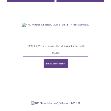
1/4″NPT -6AN 45° letkupää 100/450-sarjan kumiletkulle
15,44
€
Lisää ostoskoriin