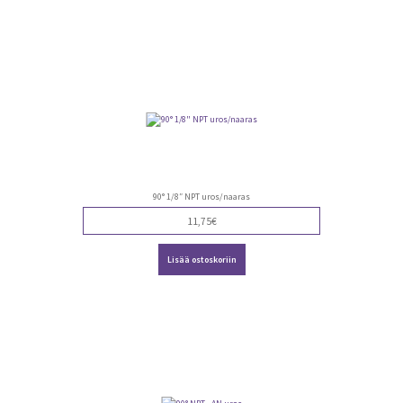
90° 1/8″ NPT uros/naaras
11,75
€
Lisää ostoskoriin