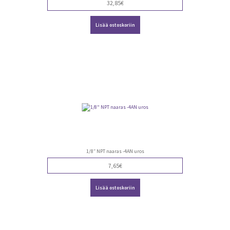
32,85
€
Lisää ostoskoriin
1/8″ NPT naaras -4AN uros
7,65
€
Lisää ostoskoriin