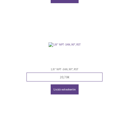
1/8″ NPT -3AN, 90°, RST
20,70
€
Lisää ostoskoriin