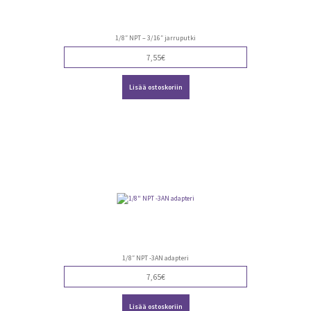
1/8″ NPT – 3/16″ jarruputki
7,55
€
Lisää ostoskoriin
1/8″ NPT -3AN adapteri
7,65
€
Lisää ostoskoriin