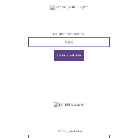
1/8″ NPT / -3AN uros, RST
9,90
€
Lisää ostoskoriin
1/8″ NPT jakoblokki