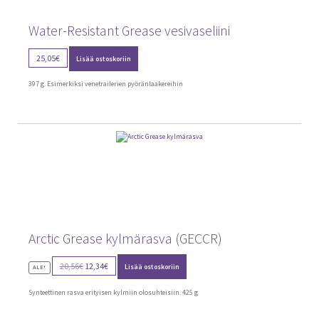
Water-Resistant Grease vesivaseliini
25,05
€
Lisää ostoskoriin
397 g. Esimerkiksi venetrailerien pyöränlaakereihin
Arctic Grease kylmärasva (GECCR)
Alkuperäinen
Nykyinen
20,56
€
12,34
€
Lisää ostoskoriin
ALE!
hinta
hinta
oli:
on:
Synteettinen rasva erityisen kylmiin olosuhteisiin. 425 g
20,56€.
12,34€.