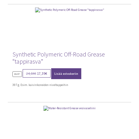
Synthetic Polymeric Off-Road Grease
“tappirasva”
Alkuperäinen
Nykyinen
24,84
€
17,39
€
Lisää ostoskoriin
ALE!
hinta
hinta
oli:
on:
397 g. Esim. kaivinkoneiden niveltappeihin
24,84€.
17,39€.