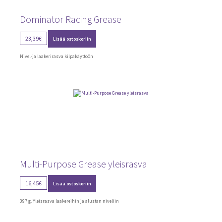
Dominator Racing Grease
23,39
€
Lisää ostoskoriin
Nivel-ja laakerirasva kilpakäyttöön
Multi-Purpose Grease yleisrasva
16,45
€
Lisää ostoskoriin
397 g. Yleisrasva laakereihin ja alustan niveliin