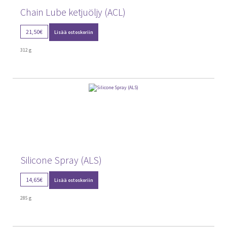
Chain Lube ketjuöljy (ACL)
21,50
€
Lisää ostoskoriin
312 g
Silicone Spray (ALS)
14,65
€
Lisää ostoskoriin
285 g