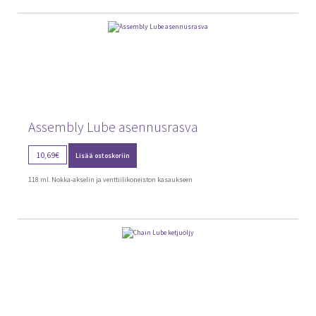
Assembly Lube asennusrasva
10,69
€
Lisää ostoskoriin
118 ml. Nokka-akselin ja venttiilikoneiston kasaukseen