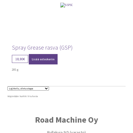
Spray Grease rasva (GSP)
18,80
€
Lisää ostoskoriin
285 g
Näytetään kaikki 9 tulosta
Road Machine Oy
Rullakuja 9 D (varasto)