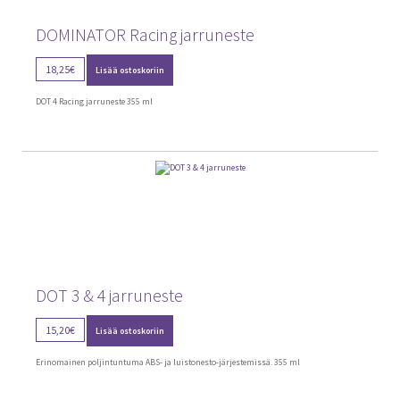
DOMINATOR Racing jarruneste
18,25
€
Lisää ostoskoriin
DOT 4 Racing jarruneste 355 ml
DOT 3 & 4 jarruneste
15,20
€
Lisää ostoskoriin
Erinomainen poljintuntuma ABS- ja luistonesto-järjestemissä. 355 ml