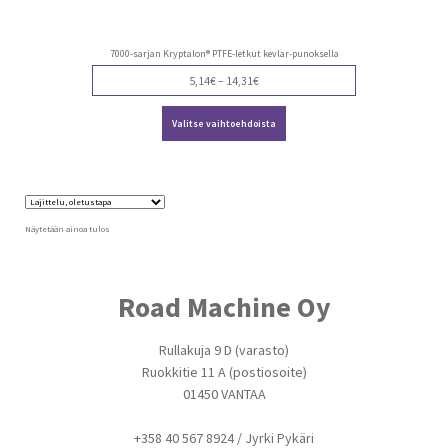
7000-sarjan Kryptalon® PTFE-letkut kevlar-punoksella
Price
5,14
€
–
14,31
€
range:
Tällä
5,14€
Valitse vaihtoehdoista
tuotteella
through
on
14,31€
useampi
muunnelma.
Voit
tehdä
valinnat
Näytetään ainoa tulos
tuotteen
sivulla.
Road Machine Oy
Rullakuja 9 D (varasto)
Ruokkitie 11 A (postiosoite)
01450 VANTAA
+358 40 567 8924 / Jyrki Pykäri