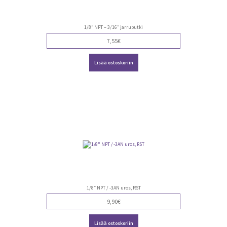
1/8″ NPT – 3/16″ jarruputki
7,55
€
Lisää ostoskoriin
1/8″ NPT / -3AN uros, RST
9,90
€
Lisää ostoskoriin