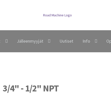
t
Jälleenmyyjät
Uutiset
Info
Op
3/4" - 1/2" NPT