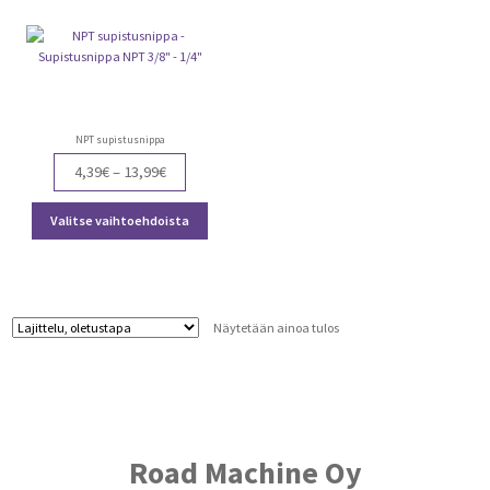
NPT supistusnippa
Price
4,39
€
–
13,99
€
range:
Tällä
4,39€
Valitse vaihtoehdoista
tuotteella
through
on
13,99€
useampi
muunnelma.
Voit
Näytetään ainoa tulos
tehdä
valinnat
tuotteen
sivulla.
Road Machine Oy