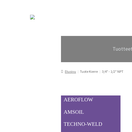
Siirry
Siirry
navigointiin
sisältöön
Tuottee
Etusivu
Tuote Kierre
3/4" - 1/2" NPT
AEROFLOW
AMSOIL
TECHNO-WELD