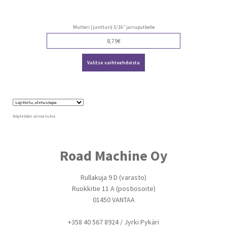
Mutteri (juntturi) 3/16″ jarruputkelle
8,79
€
Tällä
Valitse vaihtoehdoista
tuotteella
on
useampi
muunnelma.
Voit
tehdä
valinnat
Näytetään ainoa tulos
tuotteen
sivulla.
Road Machine Oy
Rullakuja 9 D (varasto)
Ruokkitie 11 A (postiosoite)
01450 VANTAA
+358 40 567 8924 / Jyrki Pykäri