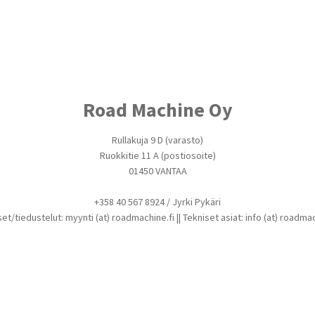
Road Machine Oy
Rullakuja 9 D (varasto)
Ruokkitie 11 A (postiosoite)
01450 VANTAA
+358 40 567 8924 / Jyrki Pykäri
set/tiedustelut: myynti (at) roadmachine.fi || Tekniset asiat: info (at) roadmac