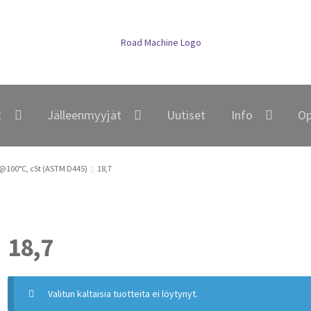
t
Jälleenmyyjät
Uutiset
Info
Op
 @100°C, cSt (ASTM D445)
18,7
18,7
Valitun kaltaisia tuotteita ei löytynyt.