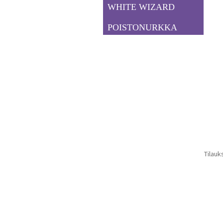
WHITE WIZARD
POISTONURKKA
Tilauk