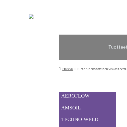
Siirry
Siirry
navigointiin
sisältöön
Tuottee
Etusivu
Tuote Kinemaattinen viskositeetti
AEROFLOW
AMSOIL
TECHNO-WELD