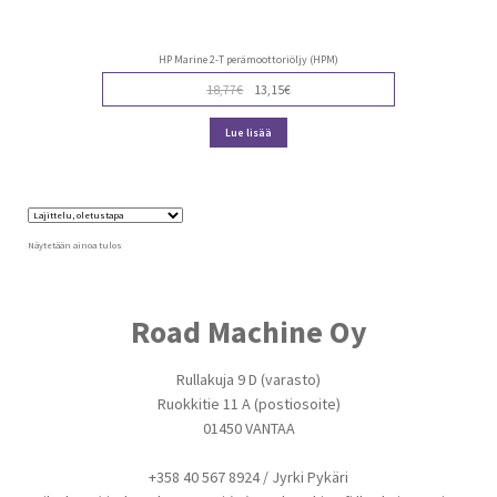
HP Marine 2-T perämoottoriöljy (HPM)
Alkuperäinen
Nykyinen
18,77
€
13,15
€
hinta
hinta
oli:
on:
Lue lisää
18,77€.
13,15€.
Näytetään ainoa tulos
Road Machine Oy
Rullakuja 9 D (varasto)
Ruokkitie 11 A (postiosoite)
01450 VANTAA
+358 40 567 8924 / Jyrki Pykäri