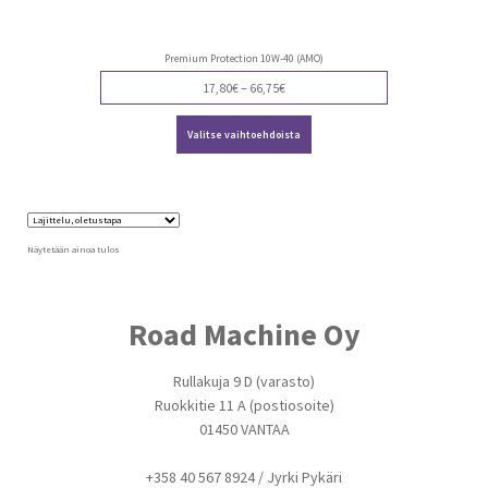
Premium Protection 10W-40 (AMO)
Price
17,80
€
–
66,75
€
range:
Tällä
17,80€
Valitse vaihtoehdoista
tuotteella
through
on
66,75€
useampi
muunnelma.
Voit
tehdä
valinnat
Näytetään ainoa tulos
tuotteen
sivulla.
Road Machine Oy
Rullakuja 9 D (varasto)
Ruokkitie 11 A (postiosoite)
01450 VANTAA
+358 40 567 8924 / Jyrki Pykäri