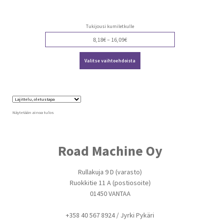
Tukijousi kumiletkulle
Price
8,18
€
–
16,09
€
range:
Tällä
8,18€
Valitse vaihtoehdoista
tuotteella
through
on
16,09€
useampi
muunnelma.
Voit
tehdä
valinnat
Näytetään ainoa tulos
tuotteen
sivulla.
Road Machine Oy
Rullakuja 9 D (varasto)
Ruokkitie 11 A (postiosoite)
01450 VANTAA
+358 40 567 8924 / Jyrki Pykäri