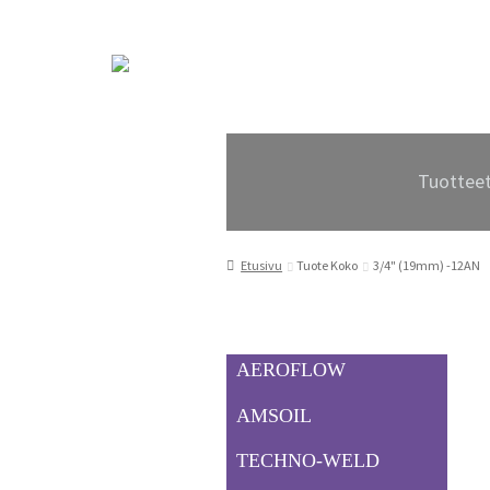
Siirry
Siirry
navigointiin
sisältöön
Tuottee
Etusivu
Tuote Koko
3/4" (19mm) -12AN
AEROFLOW
AMSOIL
TECHNO-WELD