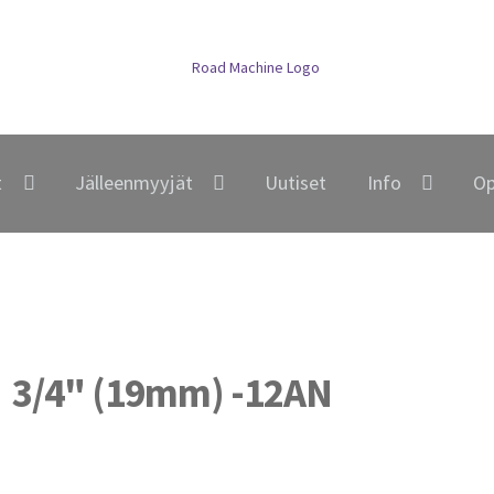
t
Jälleenmyyjät
Uutiset
Info
Op
3/4" (19mm) -12AN