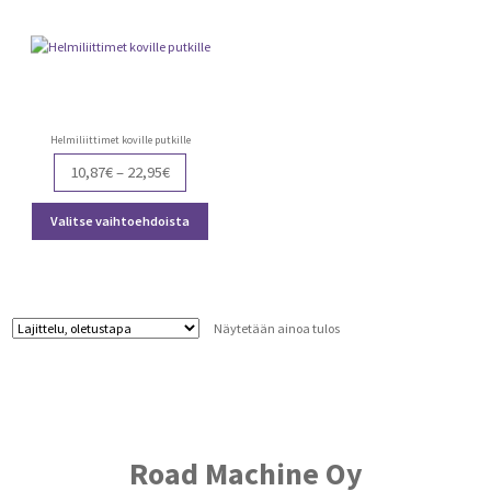
Helmiliittimet koville putkille
Price
10,87
€
–
22,95
€
range:
Tällä
10,87€
Valitse vaihtoehdoista
tuotteella
through
on
22,95€
useampi
muunnelma.
Voit
Näytetään ainoa tulos
tehdä
valinnat
tuotteen
sivulla.
Road Machine Oy