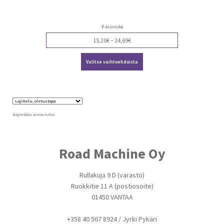
P-kiinnike
Price
15,20
€
–
24,69
€
range:
Tällä
15,20€
Valitse vaihtoehdoista
tuotteella
through
on
24,69€
useampi
muunnelma.
Voit
tehdä
valinnat
Näytetään ainoa tulos
tuotteen
sivulla.
Road Machine Oy
Rullakuja 9 D (varasto)
Ruokkitie 11 A (postiosoite)
01450 VANTAA
+358 40 567 8924 / Jyrki Pykäri