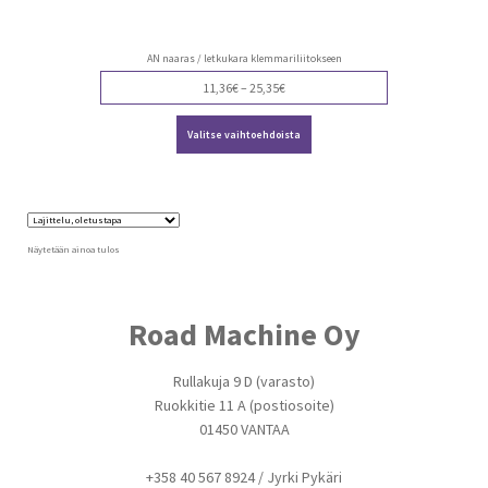
AN naaras / letkukara klemmariliitokseen
Price
11,36
€
–
25,35
€
range:
Tällä
11,36€
Valitse vaihtoehdoista
tuotteella
through
on
25,35€
useampi
muunnelma.
Voit
tehdä
valinnat
Näytetään ainoa tulos
tuotteen
sivulla.
Road Machine Oy
Rullakuja 9 D (varasto)
Ruokkitie 11 A (postiosoite)
01450 VANTAA
+358 40 567 8924 / Jyrki Pykäri