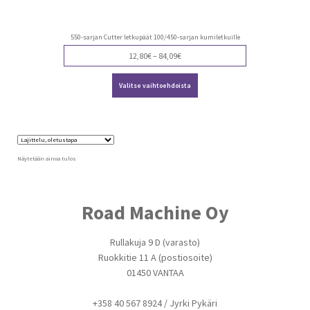
550-sarjan Cutter letkupäät 100/450-sarjan kumiletkuille
Price
12,80
€
–
84,09
€
range:
Tällä
12,80€
Valitse vaihtoehdoista
tuotteella
through
on
84,09€
useampi
muunnelma.
Voit
tehdä
valinnat
Näytetään ainoa tulos
tuotteen
sivulla.
Road Machine Oy
Rullakuja 9 D (varasto)
Ruokkitie 11 A (postiosoite)
01450 VANTAA
+358 40 567 8924 / Jyrki Pykäri