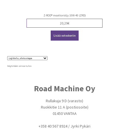
Z-ROD® moottoriöljy 10W-40 (ZRD)
20,29
€
Lisää ostoskoriin
Näytetään ainoa tulos
Road Machine Oy
Rullakuja 9 D (varasto)
Ruokkitie 11 A (postiosoite)
01450 VANTAA
+358 40 567 8924 / Jyrki Pykäri