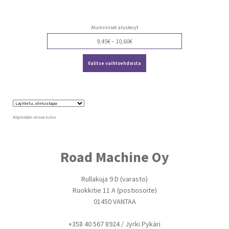
Alumiiniset aluslevyt
Price
9,45
€
–
10,60
€
range:
Tällä
9,45€
Valitse vaihtoehdoista
tuotteella
through
on
10,60€
useampi
muunnelma.
Voit
tehdä
valinnat
Näytetään ainoa tulos
tuotteen
sivulla.
Road Machine Oy
Rullakuja 9 D (varasto)
Ruokkitie 11 A (postiosoite)
01450 VANTAA
+358 40 567 8924 / Jyrki Pykäri