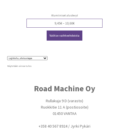
Alumiiniset aluslevyt
Price
9,45
€
–
10,60
€
range:
Tällä
9,45€
Valitse vaihtoehdoista
tuotteella
through
on
10,60€
useampi
muunnelma.
Voit
tehdä
valinnat
Näytetään ainoa tulos
tuotteen
sivulla.
Road Machine Oy
Rullakuja 9 D (varasto)
Ruokkitie 11 A (postiosoite)
01450 VANTAA
+358 40 567 8924 / Jyrki Pykäri