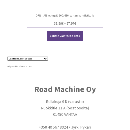
ORB – AN letkupää 100/450-sarjan kumiletkulle
Price
33,59
€
–
57,97
€
range:
Tällä
33,59€
Valitse vaihtoehdoista
tuotteella
through
on
57,97€
useampi
muunnelma.
Voit
tehdä
valinnat
Näytetään ainoa tulos
tuotteen
sivulla.
Road Machine Oy
Rullakuja 9 D (varasto)
Ruokkitie 11 A (postiosoite)
01450 VANTAA
+358 40 567 8924 / Jyrki Pykäri