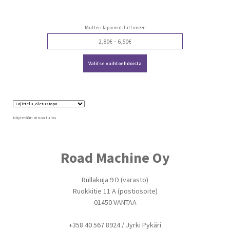
Mutteri läpivientiliittimeen
Price
2,80
€
–
6,50
€
range:
Tällä
2,80€
Valitse vaihtoehdoista
tuotteella
through
on
6,50€
useampi
muunnelma.
Voit
tehdä
valinnat
Näytetään ainoa tulos
tuotteen
sivulla.
Road Machine Oy
Rullakuja 9 D (varasto)
Ruokkitie 11 A (postiosoite)
01450 VANTAA
+358 40 567 8924 / Jyrki Pykäri