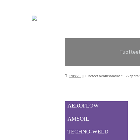
Siirry
Siirry
navigointiin
sisältöön
Tuottee
Etusivu
Tuotteet avainsanalla “lukkoperä
AEROFLOW
AMSOIL
TECHNO-WELD