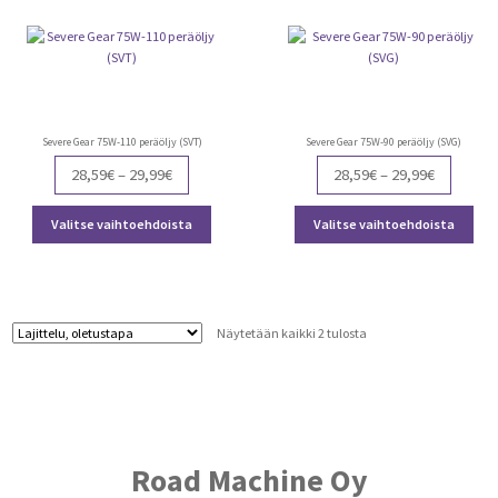
Severe Gear 75W-110 peräöljy (SVT)
Severe Gear 75W-90 peräöljy (SVG)
Price
Price
28,59
€
–
29,99
€
28,59
€
–
29,99
€
range:
range:
Tällä
Täll
28,59€
28,59€
Valitse vaihtoehdoista
Valitse vaihtoehdoista
tuotteella
tuot
through
through
on
on
29,99€
29,99€
useampi
use
muunnelma.
muu
Voit
Voit
Näytetään kaikki 2 tulosta
tehdä
teh
valinnat
vali
tuotteen
tuot
sivulla.
sivu
Road Machine Oy