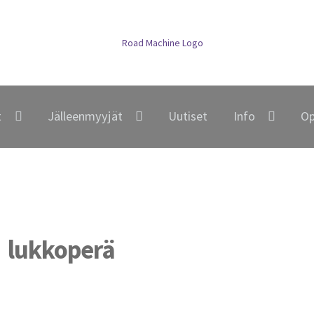
t
Jälleenmyyjät
Uutiset
Info
Op
”
lukkoperä