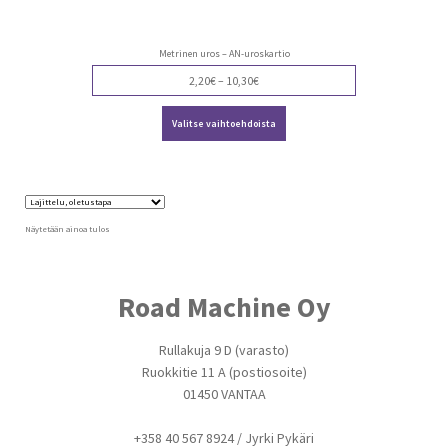
Metrinen uros – AN-uroskartio
Price
2,20
€
–
10,30
€
range:
Tällä
2,20€
Valitse vaihtoehdoista
tuotteella
through
on
10,30€
useampi
muunnelma.
Voit
tehdä
valinnat
Näytetään ainoa tulos
tuotteen
sivulla.
Road Machine Oy
Rullakuja 9 D (varasto)
Ruokkitie 11 A (postiosoite)
01450 VANTAA
+358 40 567 8924 / Jyrki Pykäri