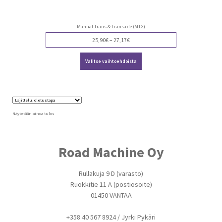
Manual Trans & Transaxle (MTG)
Price
25,90
€
–
27,17
€
range:
Tällä
25,90€
Valitse vaihtoehdoista
tuotteella
through
on
27,17€
useampi
muunnelma.
Voit
tehdä
valinnat
Näytetään ainoa tulos
tuotteen
sivulla.
Road Machine Oy
Rullakuja 9 D (varasto)
Ruokkitie 11 A (postiosoite)
01450 VANTAA
+358 40 567 8924 / Jyrki Pykäri