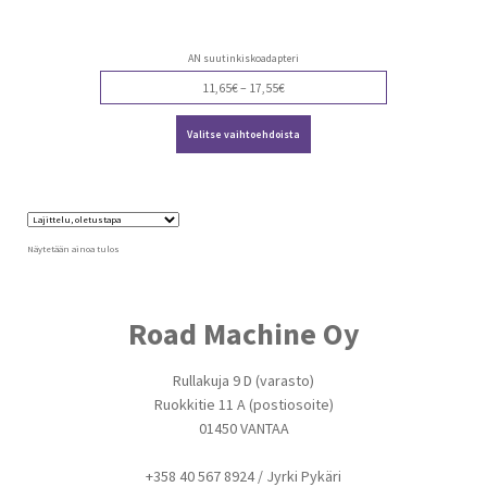
AN suutinkiskoadapteri
Price
11,65
€
–
17,55
€
range:
Tällä
11,65€
Valitse vaihtoehdoista
tuotteella
through
on
17,55€
useampi
muunnelma.
Voit
tehdä
valinnat
Näytetään ainoa tulos
tuotteen
sivulla.
Road Machine Oy
Rullakuja 9 D (varasto)
Ruokkitie 11 A (postiosoite)
01450 VANTAA
+358 40 567 8924 / Jyrki Pykäri