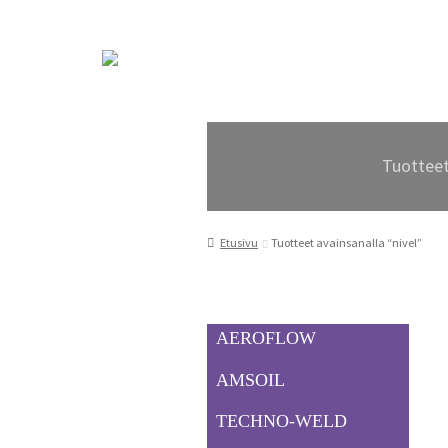
Siirry
Siirry
navigointiin
sisältöön
Tuottee
Etusivu
Tuotteet avainsanalla “nivel”
AEROFLOW
AMSOIL
TECHNO-WELD