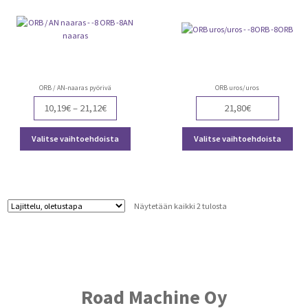
ORB / AN-naaras pyörivä
ORB uros/uros
Price
10,19
€
–
21,12
€
21,80
€
range:
Tällä
Täll
10,19€
Valitse vaihtoehdoista
Valitse vaihtoehdoista
tuotteella
tuot
through
on
on
21,12€
useampi
use
muunnelma.
muu
Voit
Voit
Näytetään kaikki 2 tulosta
tehdä
teh
valinnat
vali
tuotteen
tuot
sivulla.
sivu
Road Machine Oy