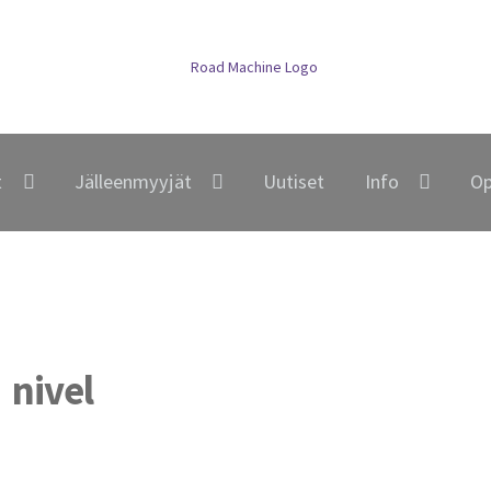
t
Jälleenmyyjät
Uutiset
Info
Op
nivel