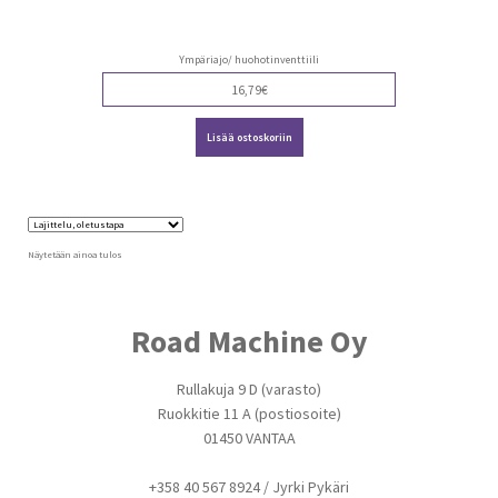
Ympäriajo/ huohotinventtiili
16,79
€
Lisää ostoskoriin
Näytetään ainoa tulos
Road Machine Oy
Rullakuja 9 D (varasto)
Ruokkitie 11 A (postiosoite)
01450 VANTAA
+358 40 567 8924 / Jyrki Pykäri