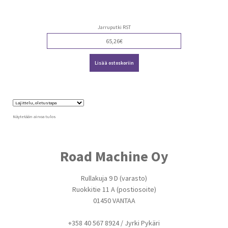
Jarruputki RST
65,26
€
Lisää ostoskoriin
Näytetään ainoa tulos
Road Machine Oy
Rullakuja 9 D (varasto)
Ruokkitie 11 A (postiosoite)
01450 VANTAA
+358 40 567 8924 / Jyrki Pykäri