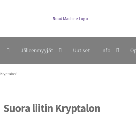
t
Jälleenmyyjät
Uutiset
Info
Op
n Kryptalon”
Suora liitin Kryptalon