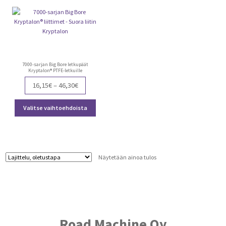
7000-sarjan Big Bore letkupäät
Kryptalon® PTFE-letkuille
Price
16,15
€
–
46,30
€
range:
Tällä
16,15€
Valitse vaihtoehdoista
tuotteella
through
on
46,30€
useampi
muunnelma.
Voit
Näytetään ainoa tulos
tehdä
valinnat
tuotteen
sivulla.
Road Machine Oy