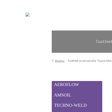
Siirry
Siirry
navigointiin
sisältöön
Tuottee
Etusivu
Tuotteet avainsanalla “Suora liiti
AEROFLOW
AMSOIL
TECHNO-WELD