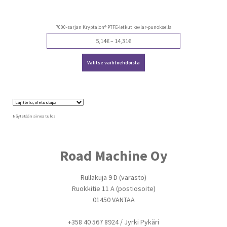
7000-sarjan Kryptalon® PTFE-letkut kevlar-punoksella
Price
5,14
€
–
14,31
€
range:
Tällä
5,14€
Valitse vaihtoehdoista
tuotteella
through
on
14,31€
useampi
muunnelma.
Voit
tehdä
valinnat
Näytetään ainoa tulos
tuotteen
sivulla.
Road Machine Oy
Rullakuja 9 D (varasto)
Ruokkitie 11 A (postiosoite)
01450 VANTAA
+358 40 567 8924 / Jyrki Pykäri