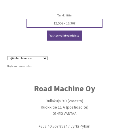
Tankkiliitin
Price
12,50
€
–
16,30
€
range:
Tällä
12,50€
Valitse vaihtoehdoista
tuotteella
through
on
16,30€
useampi
muunnelma.
Voit
tehdä
valinnat
Näytetään ainoa tulos
tuotteen
sivulla.
Road Machine Oy
Rullakuja 9 D (varasto)
Ruokkitie 11 A (postiosoite)
01450 VANTAA
+358 40 567 8924 / Jyrki Pykäri