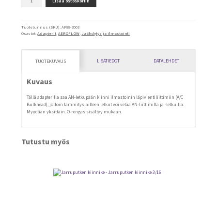
Lisää ostoskoriin
A/C
to
-10AN
määrä
Tuotetunnus (SKU):
AF88-3003
Osastot:
Adapterit
,
AEROFLOW
,
Jäähdytys ja ilmastointi
LISÄTIEDOT
DATALEHDET
TUOTEKUVAUS
Kuvaus
Tällä adapterilla saa AN-letkupään kiinni ilmastoinin läpivientiliittimiin (A/C
Bulkhead), jolloin lämmityslaitteen letkut voi vetää AN-liittimillä ja -letkuilla.
Myydään yksittäin. O-rengas sisältyy mukaan.
Tutustu myös