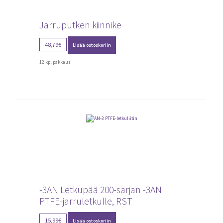
Jarruputken kiinnike
48,79
€
Lisää ostoskoriin
12 kpl pakkaus
-3AN Letkupää 200-sarjan -3AN
PTFE-jarruletkulle, RST
15,99
€
Lisää ostoskoriin