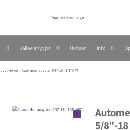
t
Jälleenmyyjät
Uutiset
Info
Op
(putkikierre)
Autometer adapteri 5/8″-18 – 1/2″ NPT
Automet
5/8″-18