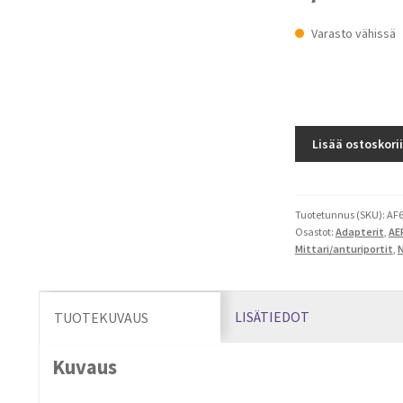
Varasto vähissä
Autometer
Lisää ostoskori
adapteri
5/8"-18
-
1/2"
Tuotetunnus (SKU):
AF6
Osastot:
Adapterit
,
AE
NPT
Mittari/anturiportit
,
N
määrä
LISÄTIEDOT
TUOTEKUVAUS
Kuvaus