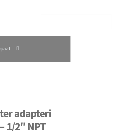
paat
er adapteri
 – 1/2″ NPT