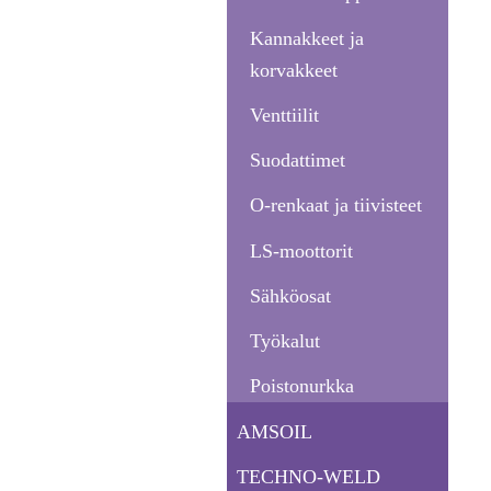
Kannakkeet ja
korvakkeet
Venttiilit
Suodattimet
O-renkaat ja tiivisteet
LS-moottorit
Sähköosat
Työkalut
Poistonurkka
AMSOIL
TECHNO-WELD