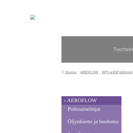
Siirry
Siirry
navigointiin
sisältöön
Tuottee
Etusivu
AEROFLOW
NPT-ja BSP-liittimet 
AEROFLOW
Polttoainelinjat
Öljynkierto ja huohotus