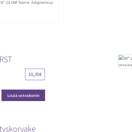
/8″-18 UNF kierre. Adapterissa
 RST
10,35
€
Lisää ostoskoriin
ityskorvake