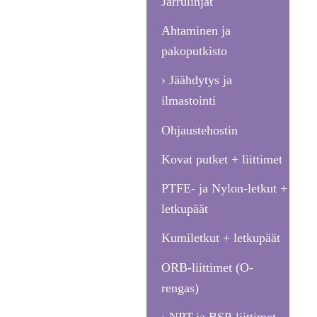
Jarrulinjat
Ahtaminen ja
pakoputkisto
Jäähdytys ja
ilmastointi
Ohjaustehostin
Kovat putket + liittimet
PTFE- ja Nylon-letkut +
letkupäät
Kumiletkut + letkupäät
ORB-liittimet (O-
rengas)
NPT-ja BSP-liittimet