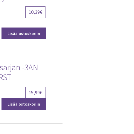
10,39
€
Lisää ostoskoriin
sarjan -3AN
 RST
15,99
€
Lisää ostoskoriin