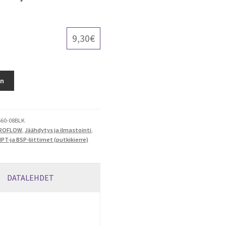
9,30
€
in
60-08BLK
ROFLOW
,
Jäähdytys ja ilmastointi
,
PT-ja BSP-liittimet (putkikierre)
DATALEHDET