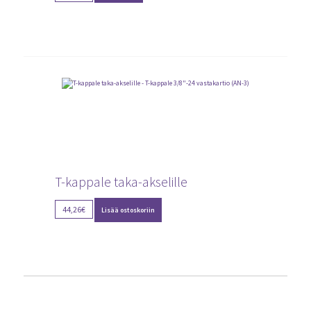
T-kappale taka-akselille
44,26
€
Lisää ostoskoriin