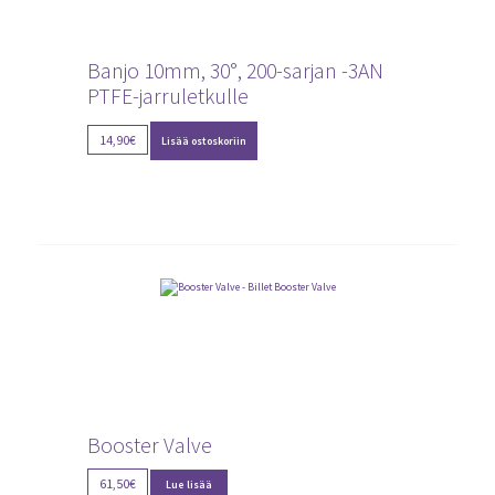
Banjo 10mm, 30°, 200-sarjan -3AN
PTFE-jarruletkulle
14,90
€
Lisää ostoskoriin
Booster Valve
61,50
€
Lue lisää