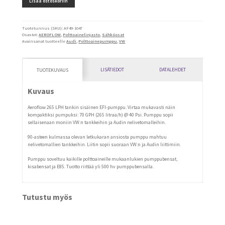
Lisää ostoskoriin
VAG
AWD
määrä
Tuotetunnus (SKU):
AF49-1047
Osastot:
AEROFLOW
,
Polttoainelinjasto
,
Sähköosat
Avainsanat tuotteelle
Audi
,
Polttoainepumppu
,
VW
LISÄTIEDOT
DATALEHDET
TUOTEKUVAUS
Kuvaus
Aeroflow 265 LPH tankin sisäinen EFI-pumppu. Virtaa mukavasti näin
kompaktiksi pumpuksi: 70 GPH (265 litraa/h) @ 40 Psi. Pumppu sopii
sellaisenaan moniin VW:n tankkeihin ja Audin nelivetomalleihin.
90-asteen kulmassa olevan letkukaran ansiosta pumppu mahtuu
nelivetomallien tankkeihin. Liitin sopii suoraan VW:n ja Audin liittimiin.
Pumppu soveltuu kaikille polttoaineille mukaanlukien pumppubensat,
kisabensat ja E85. Tuotto riittää yli 500 hv pumppubensalla.
Tutustu myös