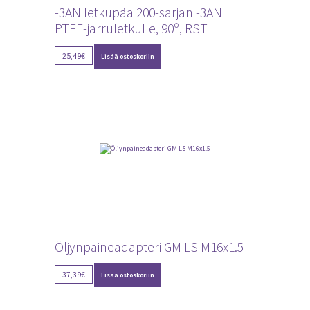
-3AN letkupää 200-sarjan -3AN
PTFE-jarruletkulle, 90º, RST
25,49
€
Lisää ostoskoriin
Öljynpaineadapteri GM LS M16x1.5
37,39
€
Lisää ostoskoriin