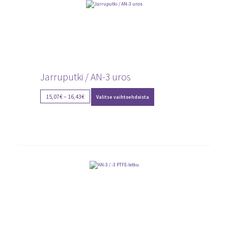
Jarruputki / AN-3 uros
Tällä
Price
15,07
€
–
16,43
€
Valitse vaihtoehdoista
tuotteella
range:
on
15,07€
useampi
through
muunnelma.
Voit
16,43€
tehdä
valinnat
tuotteen
sivulla.