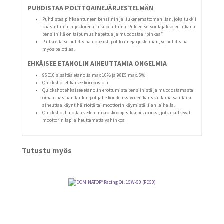
PUHDISTAA POLTTOAINEJÄRJESTELMÄN
Puhdistaa pihkaantuneen bensiinin ja liukenemattoman lian, joka tukkii
kaasuttimia, injektoreita ja suodattimia. Pitkien seisontajaksojen aikana
bensiinillä on taipumus hapettua ja muodostaa “pihkaa”
Paitsi että se puhdistaa nopeasti polttoainejärjestelmän, se puhdistaa
myös palotilaa.
EHKÄISEE ETANOLIN AIHEUTTAMIA ONGELMIA
95E10 sisältää etanolia max 10% ja 98E5 max. 5%
Quickshot ehkäisee korroosiota.
Quickshot ehkäisee etanolin erottumista bensiinistä ja muodostamasta
omaa faasiaan tankin pohjalle kondenssiveden kanssa. Tämä saattaisi
aiheuttaa käyntihäiriöitä tai moottorin käymistä liian laihalla.
Quickshot hajottaa veden mikroskooppisiksi pisaroiksi, jotka kulkevat
moottorin läpi aiheuttamatta vahinkoa
Tutustu myös