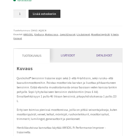
Varastossa
Quickshot
Lisää ostoskoriin
bensiinin
lisäaine
määrä
Tuotetunnus (SKU):
AQSCN
Osastot:
AMSOIL
,
Enduro, Motocross
,
Japsit/eurot
,
Lisäaineet
,
Moottoripyörät
,
V-twin
,
Veneet
LISÄTIEDOT
DATALEHDET
TUOTEKUVAUS
Kuvaus
Quickshot® bensiinin lisäaine sopii sekä 2- että 4-tahtisiin, sekä ruisku- että
kaasutinmoottoreihin. Poistaa moottorista karstan ja liuottaa pihkaantuneen
bensiinin. Estää etanolia muodostamasta omaa faasiaan veden kanssa tankin
pohjalle. Sopii lyhytaikaiseen bensiinin stabilointiin (max. 6 kk).
Ennaltaehkäisyyn 1 pullo 46 litraan bensiiniä, pikapuhdistuksessa 1 pullo /23
L.
Erityisen toimiva pienissä moottoreissa, joilla on pitkiä seisontajaksoja, kuten
moottoripyörät, veneet, kelkat, mönkijät, ruohonleikkurit, moottorisahat,
trimmerit, lumilingot, generaattorit ja pienkoneet.
Henkilöautoissa kannattaa käyttää AMSOIL Pi Performance Improver -
lisäainetta.