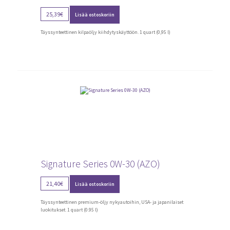
25,39
€
Lisää ostoskoriin
Täyssynteettinen kilpaöljy kiihdytyskäyttöön. 1 quart (0,95 l)
Signature Series 0W-30 (AZO)
21,40
€
Lisää ostoskoriin
Täyssynteettinen premium-öljy nykyautoihin, USA- ja japanilaiset
luokitukset. 1 quart (0.95 l)