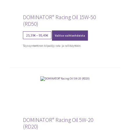
DOMINATOR° Racing Oil 15W-50
(RD50)
Tällä
Price
25,39
€
–
95,49
€
Valitse vaihtoehdoista
tuotteella
range:
on
25,39€
useampi
Täyssynteettinen kilpaöljy rata- ja rallikäyttöön.
through
muunnelma.
Voit
95,49€
tehdä
valinnat
tuotteen
sivulla.
DOMINATOR° Racing Oil 5W-20
(RD20)