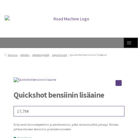
Siirry
Siirry
Val
navigointiin
sisältöön
ikk
o
Laa
Tuotteet
Etusivu
AMSOIL
Moottoripyörät
Japsit/eurot
Quickshot bensiinin lisäaine
ale
taso
vali
Laa
Jälleenmyyjät
ale
taso
vali
Uutiset
Quickshot bensiinin lisäaine
Laa
Info
ale
taso
vali
Laa
17,78
€
Oppaat
ale
taso
vali
Erityisesti harrastepeleihin ja pienkoneisiin, jotka seisovat pitkiä jaksoja. Poistaa
pihkaantuneen bensiinin ja kondenssiveden