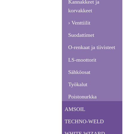
Kannakkeet ja
korvakkeet
Venttiilit
Suodattimet
O-renkaat ja tiivisteet
LS-moottorit
Sähköosat
Työkalut
Poistonurkka
AMSOIL
TECHNO-WELD
WHITE WIZARD