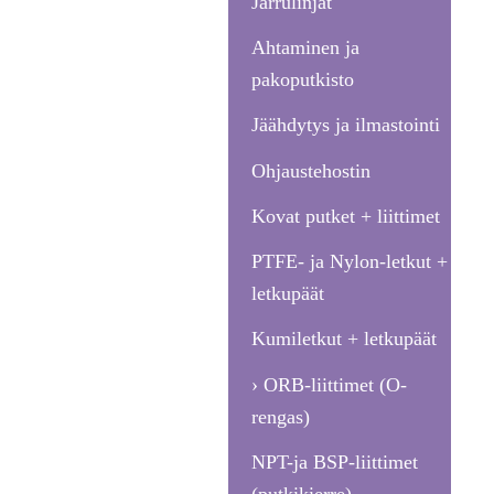
Jarrulinjat
Ahtaminen ja
pakoputkisto
Jäähdytys ja ilmastointi
Ohjaustehostin
Kovat putket + liittimet
PTFE- ja Nylon-letkut +
letkupäät
Kumiletkut + letkupäät
ORB-liittimet (O-
rengas)
NPT-ja BSP-liittimet
(putkikierre)