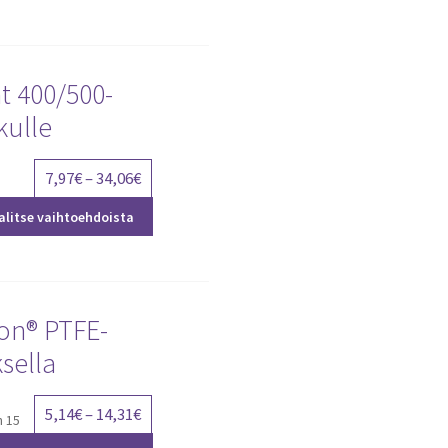
t 400/500-
kulle
Price
7,97
€
–
34,06
€
range:
alitse vaihtoehdoista
7,97€
through
34,06€
lon® PTFE-
sella
Price
5,14
€
–
14,31
€
n 15
range: