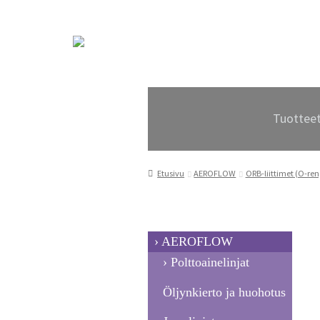
Siirry
Siirry
navigointiin
sisältöön
Tuottee
Etusivu
AEROFLOW
ORB-liittimet (O-ren
AEROFLOW
Polttoainelinjat
Öljynkierto ja huohotus