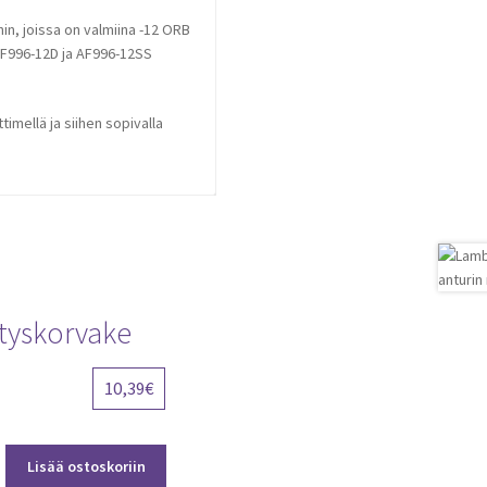
in, joissa on valmiina -12 ORB
 AF996-12D ja AF996-12SS
imellä ja siihen sopivalla
ityskorvake
10,39
€
Lisää ostoskoriin