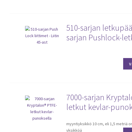
510-sarjan letkupää
sarjan Pushlock-let
Tällä
tuotteella
on
V
useampi
muunnelma.
Voit
tehdä
7000-sarjan Krypta
valinnat
tuotteen
letkut kevlar-punok
sivulla.
Tällä
myyntiyksikkö 10 cm, eli 1,5 metriä o
tuotteella
yksikköä