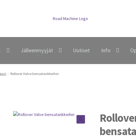
t
Jälleenmyyjät
Uutiset
Info
Op
gas)
Rollover Valve bensatankkeihin
Rollove
bensata