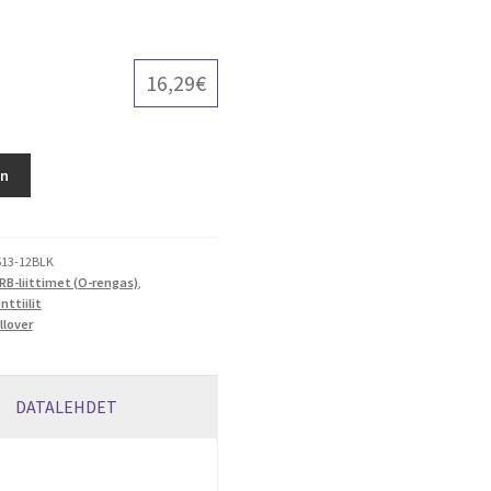
16,29
€
in
13-12BLK
RB-liittimet (O-rengas)
,
nttiilit
llover
DATALEHDET