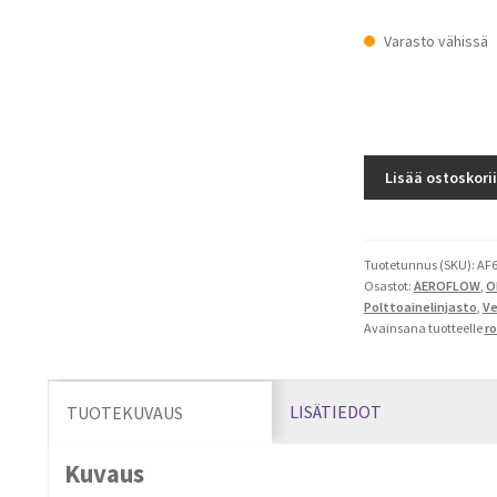
Varasto vähissä
Rollover
Lisää ostoskori
Valve
bensatankkeihin
määrä
Tuotetunnus (SKU):
AF6
Osastot:
AEROFLOW
,
O
Polttoainelinjasto
,
Ve
Avainsana tuotteelle
ro
LISÄTIEDOT
TUOTEKUVAUS
Kuvaus