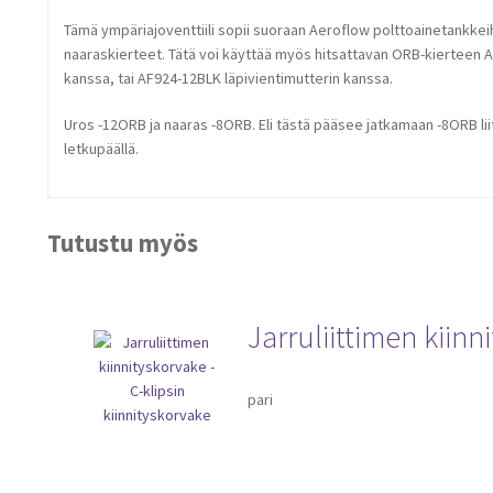
Tämä ympäriajoventtiili sopii suoraan Aeroflow polttoainetankkeih
naaraskierteet. Tätä voi käyttää myös hitsattavan ORB-kierteen
kanssa, tai AF924-12BLK läpivientimutterin kanssa.
Uros -12ORB ja naaras -8ORB. Eli tästä pääsee jatkamaan -8ORB liitt
letkupäällä.
Tutustu myös
Jarruliittimen kiinn
pari