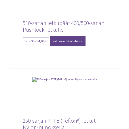
510-sarjan letkupäät 400/500-sarjan
Pushlock-letkulle
Tällä
Price
7,97
€
–
34,06
€
Valitse vaihtoehdoista
tuotteella
range:
on
7,97€
useampi
through
muunnelma.
Voit
34,06€
tehdä
valinnat
tuotteen
sivulla.
250-sarjan PTFE (Teflon®) letkut
Nylon-punoksella