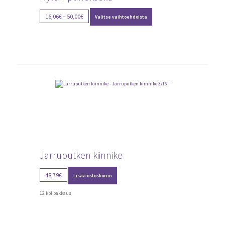
Tällä
Price
16,06
€
–
50,00
€
Valitse vaihtoehdoista
tuotteella
range:
on
16,06€
useampi
through
muunnelma.
Voit
50,00€
tehdä
valinnat
tuotteen
sivulla.
Jarruputken kiinnike
48,79
€
Lisää ostoskoriin
12 kpl pakkaus