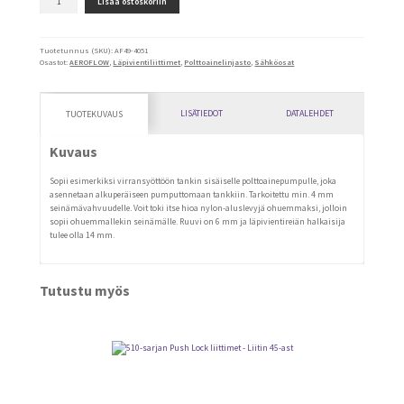
Lisää ostoskoriin
määrä
Tuotetunnus (SKU):
AF49-4051
Osastot:
AEROFLOW
,
Läpivientiliittimet
,
Polttoainelinjasto
,
Sähköosat
LISÄTIEDOT
DATALEHDET
TUOTEKUVAUS
Kuvaus
Sopii esimerkiksi virransyöttöön tankin sisäiselle polttoainepumpulle, joka
asennetaan alkuperäiseen pumputtomaan tankkiin. Tarkoitettu min. 4 mm
seinämävahvuudelle. Voit toki itse hioa nylon-aluslevyjä ohuemmaksi, jolloin
sopii ohuemmallekin seinämälle. Ruuvi on 6 mm ja läpivientireiän halkaisija
tulee olla 14 mm.
Tutustu myös