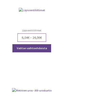
Läpivientiliittimet
Price
6,04
€
–
24,06
€
range:
ä
Tällä
6,04€
Valitse vaihtoehdoista
teella
tuotteella
through
on
24,06€
ampi
useampi
nnelma.
muunnelma.
Voit
dä
tehdä
nnat
valinnat
teen
tuotteen
lla.
sivulla.