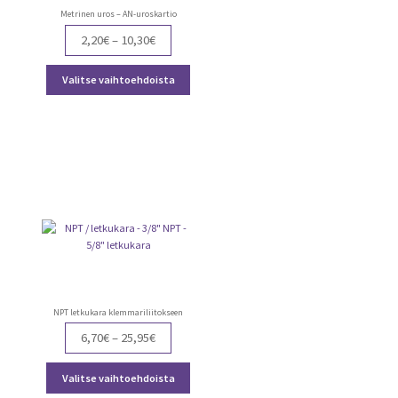
Metrinen uros – AN-uroskartio
Price
2,20
€
–
10,30
€
range:
ä
Tällä
2,20€
Valitse vaihtoehdoista
teella
tuotteella
through
on
10,30€
ampi
useampi
nnelma.
muunnelma.
Voit
dä
tehdä
nnat
valinnat
teen
tuotteen
lla.
sivulla.
NPT letkukara klemmariliitokseen
Price
6,70
€
–
25,95
€
range:
ä
Tällä
6,70€
Valitse vaihtoehdoista
teella
tuotteella