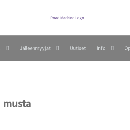
t
Jälleenmyyjät
Uutiset
Info
Op
musta