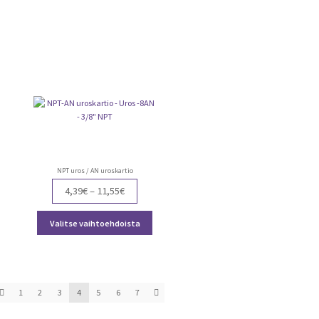
through
on
25,95€
ampi
useampi
nnelma.
muunnelma.
Voit
dä
tehdä
nnat
valinnat
teen
tuotteen
lla.
sivulla.
NPT uros / AN uroskartio
Price
4,39
€
–
11,55
€
range:
ä
Tällä
4,39€
Valitse vaihtoehdoista
teella
tuotteella
through
on
11,55€
ampi
useampi
nnelma.
muunnelma.
Voit
1
2
3
4
5
6
7
dä
tehdä
nnat
valinnat