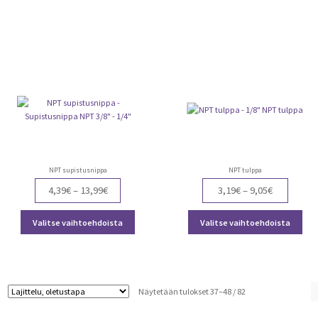
through
through
on
on
6,50€
13,19€
useampi
use
muunnelma.
muu
Voit
Voit
tehdä
teh
valinnat
vali
tuotteen
tuot
sivulla.
sivu
NPT supistusnippa
NPT tulppa
Price
Price
4,39
€
–
13,99
€
3,19
€
–
9,05
€
range:
range:
Tällä
Täll
4,39€
3,19€
Valitse vaihtoehdoista
Valitse vaihtoehdoista
tuotteella
tuot
through
through
on
on
13,99€
9,05€
useampi
use
muunnelma.
muu
Voit
Voit
Näytetään tulokset 37–48 / 82
tehdä
teh
valinnat
vali