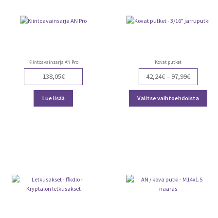
Kiintoavainsarja AN Pro
Kovat putket
Price
138,05
€
42,24
€
–
97,99
€
range:
Täll
42,24€
Lue lisää
Valitse vaihtoehdoista
tuot
through
on
97,99€
use
muu
Voit
teh
vali
tuot
sivu