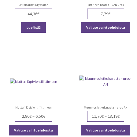
Letkusakset Kryptalon
Metrinen naaras – 6AN uros
44,36
€
7,79
€
Täll
Lue lisää
Valitse vaihtoehdoista
tuot
on
use
muu
Voit
teh
vali
tuot
sivu
Mutteri läpivientiliittimeen
Muunnos letkukarasta – uros-AN
Price
Price
2,80
€
–
6,50
€
11,70
€
–
13,19
€
range:
range:
Tällä
Täll
2,80€
11,70€
Valitse vaihtoehdoista
Valitse vaihtoehdoista
tuotteella
tuot