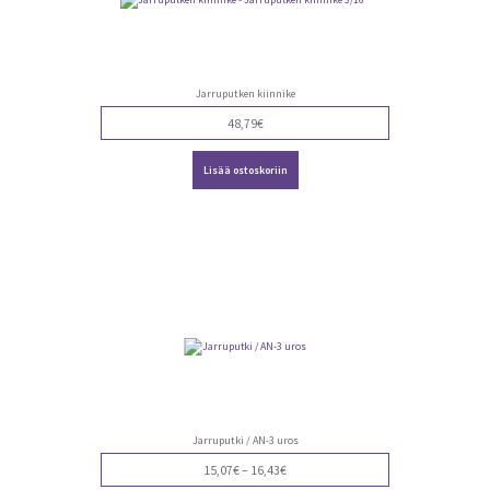
Jarruputken kiinnike
48,79
€
Lisää ostoskoriin
Jarruputki / AN-3 uros
Price
15,07
€
–
16,43
€
range: