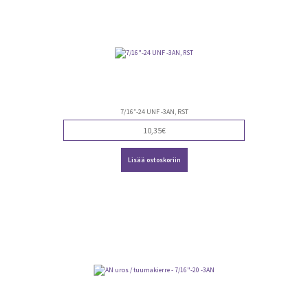
valinnat
tuotteen
sivulla.
7/16″-24 UNF -3AN, RST
10,35
€
Lisää ostoskoriin