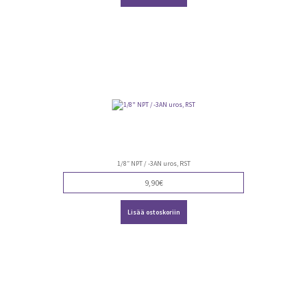
1/8″ NPT / -3AN uros, RST
9,90
€
Lisää ostoskoriin