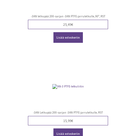
-3AN letkupää 200-sarjan -3AN PTFE-jarruletkulle, 90º, RST
25,49
€
Lisää ostoskoriin
-3AN Letkupää 200-sarjan -3AN PTFE-jarruletkulle, RST
15,99
€
Lisää ostoskoriin