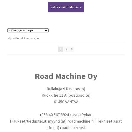
Tällä
15,07€
Valitse vaihtoehdoista
tuotteella
through
on
16,43€
useampi
muunnelma.
Voit
tehdä
valinnat
Näytetään tulokset 1–12 / 18
tuotteen
sivulla.
1
2
Road Machine Oy
Rullakuja 9 D (varasto)
Ruokkitie 11 A (postiosoite)
01450 VANTAA
+358 40 567 8924 / Jyrki Pykäri
Tilaukset/tiedustelut: myynti (at) roadmachine.fi || Tekniset asiat:
info (at) roadmachine.fi