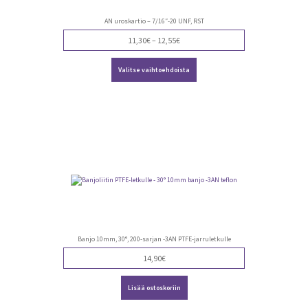
AN uroskartio – 7/16″-20 UNF, RST
Price
11,30
€
–
12,55
€
range:
Tällä
11,30€
Valitse vaihtoehdoista
tuotteella
through
on
12,55€
useampi
muunnelma.
Voit
tehdä
valinnat
tuotteen
sivulla.
Banjo 10mm, 30°, 200-sarjan -3AN PTFE-jarruletkulle
14,90
€
Lisää ostoskoriin