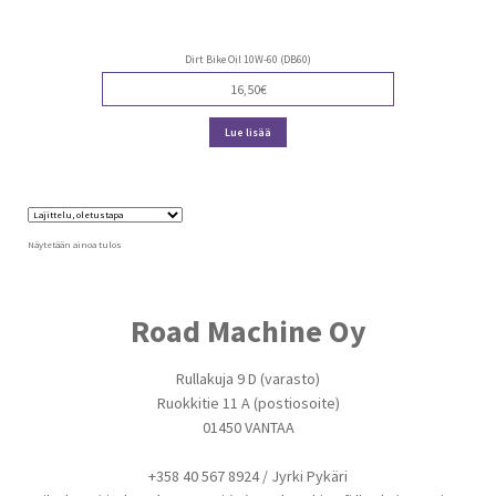
Dirt Bike Oil 10W-60 (DB60)
16,50
€
Lue lisää
Näytetään ainoa tulos
Road Machine Oy
Rullakuja 9 D (varasto)
Ruokkitie 11 A (postiosoite)
01450 VANTAA
+358 40 567 8924 / Jyrki Pykäri