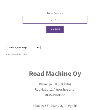
Diesel Recovery
20,47
€
Lue lisää
Näytetään ainoa tulos
Road Machine Oy
Rullakuja 9 D (varasto)
Ruokkitie 11 A (postiosoite)
01450 VANTAA
+358 40 567 8924 / Jyrki Pykäri