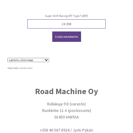
Super Shift Racing ATF Type-F (ART)
24,90
€
Lisää ostoskoriin
Näytetään ainoa tulos
Road Machine Oy
Rullakuja 9 D (varasto)
Ruokkitie 11 A (postiosoite)
01450 VANTAA
+358 40 567 8924 / Jyrki Pykäri