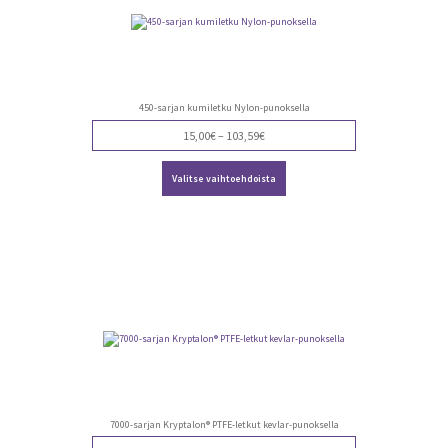
450-sarjan kumiletku Nylon-punoksella
Price
15,00
€
–
103,59
€
range:
Tällä
15,00€
Valitse vaihtoehdoista
tuotteella
through
on
103,59€
useampi
muunnelma.
Voit
tehdä
valinnat
tuotteen
sivulla.
7000-sarjan Kryptalon® PTFE-letkut kevlar-punoksella