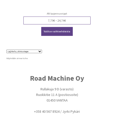
AN laajennusnipat
Price
7,79
€
–
24,74
€
range:
Tällä
7,79€
Valitse vaihtoehdoista
tuotteella
through
on
24,74€
useampi
muunnelma.
Voit
tehdä
valinnat
Näytetään ainoa tulos
tuotteen
sivulla.
Road Machine Oy
Rullakuja 9 D (varasto)
Ruokkitie 11 A (postiosoite)
01450 VANTAA
+358 40 567 8924 / Jyrki Pykäri